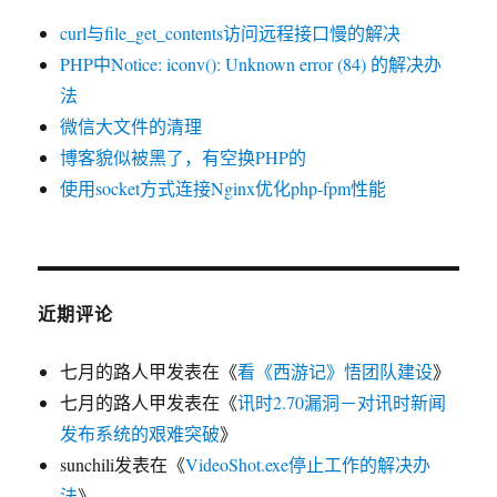
curl与file_get_contents访问远程接口慢的解决
PHP中Notice: iconv(): Unknown error (84) 的解决办
法
微信大文件的清理
博客貌似被黑了，有空换PHP的
使用socket方式连接Nginx优化php-fpm性能
近期评论
七月的路人甲
发表在《
看《西游记》悟团队建设
》
七月的路人甲
发表在《
讯时2.70漏洞－对讯时新闻
发布系统的艰难突破
》
sunchili
发表在《
VideoShot.exe停止工作的解决办
法
》