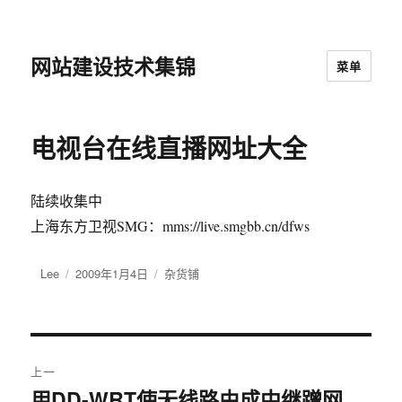
网站建设技术集锦
菜单
电视台在线直播网址大全
陆续收集中
上海东方卫视SMG：mms://live.smgbb.cn/dfws
作
Lee
发
2009年1月4日
分
杂货铺
者
布
类
于
文
上一
章
用DD-WRT使无线路由成中继蹭网
上