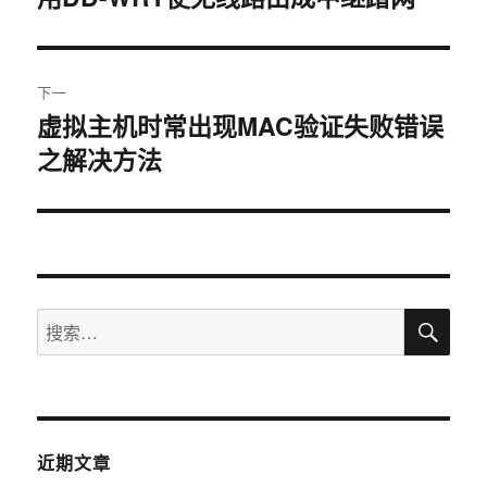
篇
导
文
航
章：
下一
虚拟主机时常出现MAC验证失败错误
下
之解决方法
篇
文
章：
搜
搜
索
索：
近期文章