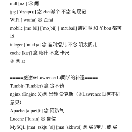
null [nʌl] 念 闹
jpg [ˈdʒeɪpɛɡ] 念 zhei派个 不念 勾屁记
WiFi [ˈwaɪfaɪ] 念 歪fai
mobile [moˈbil] [ˈmoˌbil] [ˈməubail] 膜拜哦 和 牟bou 都可
以
integer [ˈɪntɪdʒə] 念 音剃摺儿 不念 阴太阁儿
cache [kæʃ] 念 喀什 不念 卡尺
@ 念 at
=====感谢@Lawrence Li同学的补遗=====
Tumblr (Tumbler) 念 贪不勒
nginx (Engine X)念 恩静 爱克斯（@Lawrence Li有不同
意见）
Apache [əˈpætʃiː] 念 阿趴气
Lucene [ˈluːsin] 念 鲁信
MySQL [maɪ ˌɛskjuːˈɛl] [maɪ ˈsiːkwəl] 念 买S奎儿 或 买