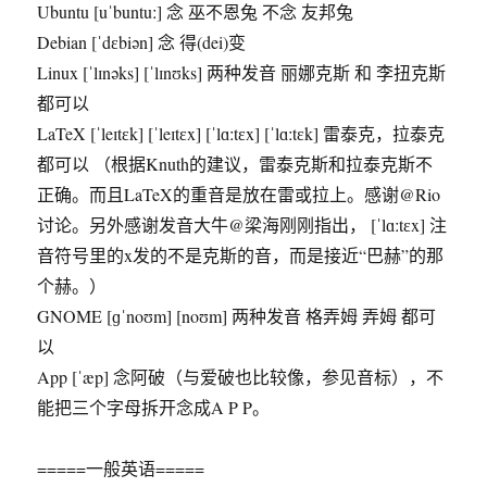
Ubuntu [uˈbuntuː] 念 巫不恩兔 不念 友邦兔
Debian [ˈdɛbiən] 念 得(dei)变
Linux [ˈlɪnəks] [ˈlɪnʊks] 两种发音 丽娜克斯 和 李扭克斯
都可以
LaTeX [ˈleɪtɛk] [ˈleɪtɛx] [ˈlɑːtɛx] [ˈlɑːtɛk] 雷泰克，拉泰克
都可以 （根据Knuth的建议，雷泰克斯和拉泰克斯不
正确。而且LaTeX的重音是放在雷或拉上。感谢@Rio
讨论。另外感谢发音大牛@梁海刚刚指出， [ˈlɑːtɛx] 注
音符号里的x发的不是克斯的音，而是接近“巴赫”的那
个赫。）
GNOME [ɡˈnoʊm] [noʊm] 两种发音 格弄姆 弄姆 都可
以
App [ˈæp] 念阿破（与爱破也比较像，参见音标），不
能把三个字母拆开念成A P P。
=====一般英语=====