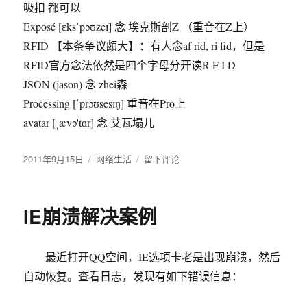
吸扣 都可以
Exposé [ɛksˈpəʊzeɪ] 念 埃克斯剖Z （重音在Z上）
RFID 【本条争议颇大】：有人念af rid, ri fid，但是
RFID官方念法依然是四个字母分开读R F I D
JSON (jason) 念 zhei森
Processing [ˈprəʊsesɪŋ] 重音在Pro上
avatar [ˌævə'tɑr] 念 艾瓦塌儿
发
2011年9月15日
分
网络生活
于
留下评论
布
类
IT
于
圈
里
IE崩溃解决案例
有
哪
些
最近打开QQ空间，IE选项卡老是出现崩溃，然后
经
常
自动恢复。查看日志，发现有如下错误信息：
被
读