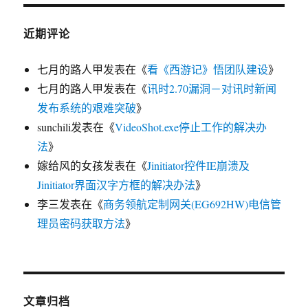
近期评论
七月的路人甲
发表在《
看《西游记》悟团队建设
》
七月的路人甲
发表在《
讯时2.70漏洞－对讯时新闻
发布系统的艰难突破
》
sunchili
发表在《
VideoShot.exe停止工作的解决办
法
》
嫁给风的女孩
发表在《
Jinitiator控件IE崩溃及
Jinitiator界面汉字方框的解决办法
》
李三
发表在《
商务领航定制网关(EG692HW)电信管
理员密码获取方法
》
文章归档