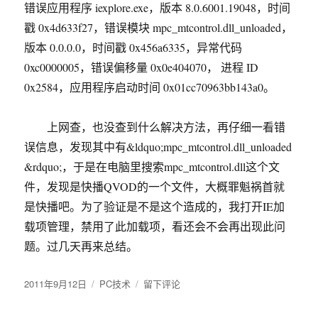
错误应用程序 iexplore.exe，版本 8.0.6001.19048，时间
错
的
戳 0x4d633f27，错误模块 mpc_mtcontrol.dll_unloaded，
词？
版本 0.0.0.0，时间戳 0x456a6335，异常代码
0xc0000005，错误偏移量 0x0e404070， 进程 ID
0x2584，应用程序启动时间 0x01cc70963bb143a0。
上网查，也没查到什么解决方法，再仔细一看错
误信息，发现其中有&ldquo;mpc_mtcontrol.dll_unloaded
&rdquo;，于是在电脑里搜索mpc_mtcontrol.dll这个文
件，发现是快播QVOD的一个文件，大概罪魁祸首就
是快播吧。为了验证是不是这个造成的，我打开IE加
载项管理，禁用了此加载项，看还会不会再出现此问
题。过几天再来总结。
发
2011年9月12日
分
PC技术
于
留下评论
布
类
IE
于
崩