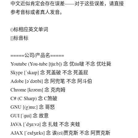
中文近似肯定会存在误差——对于这些误差，请直接
参考音标或者真人发音。
()标相应英文单词
[]标音标
=====公司/产品名=====
Youtube (You-tube [tju:b]) 念 优tiu啵 不念 优吐毙
Skype [ˈskaɪp] 念 死盖破 不念 死盖屁
Adobe [əˈdəʊbi] 念 阿兜笔 不念 阿斗伯
Chrome [krəʊm] 念 克肉姆
C# (C Sharp) 念 C煞破
GNU [(g)nuː] 念 哥怒
GUI [ˈɡui] 念 故意
JAVA [ˈdʒɑːvə] 念 扎蛙 不念 夹蛙
AJAX [ˈeɪdʒæks] 念 诶(ei)贾克斯 不念 阿贾克斯