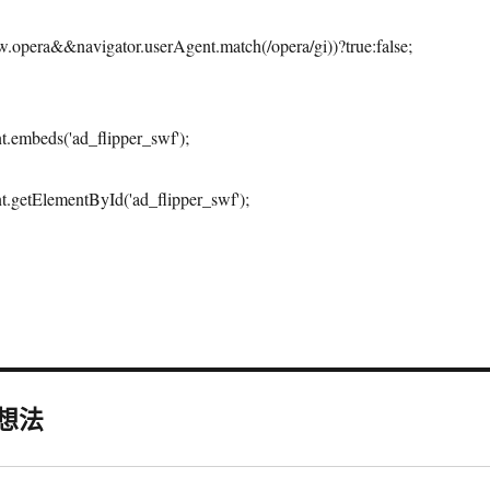
.opera&&navigator.userAgent.match(/opera/gi))?true:false;
.embeds('ad_flipper_swf');
.getElementById('ad_flipper_swf');
个想法