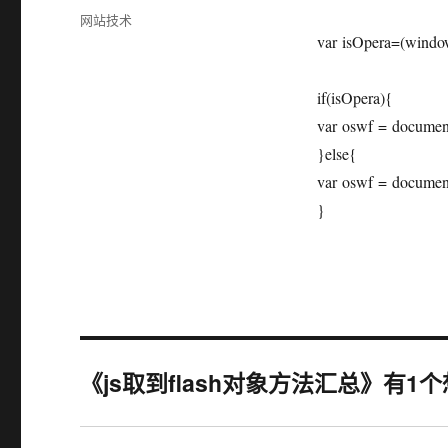
布
分
网站技术
于
类
var isOpera=(window
if(isOpera){
var oswf = document
}else{
var oswf = document
}
《js取到flash对象方法汇总》有1