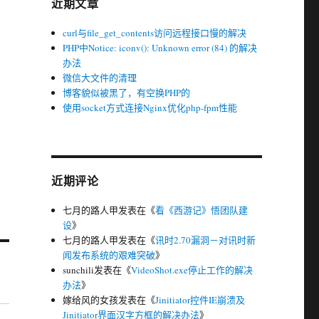
近期文章
curl与file_get_contents访问远程接口慢的解决
PHP中Notice: iconv(): Unknown error (84) 的解决
办法
微信大文件的清理
博客貌似被黑了，有空换PHP的
使用socket方式连接Nginx优化php-fpm性能
近期评论
七月的路人甲
发表在《
看《西游记》悟团队建
设
》
七月的路人甲
发表在《
讯时2.70漏洞－对讯时新
闻发布系统的艰难突破
》
sunchili
发表在《
VideoShot.exe停止工作的解决
办法
》
嫁给风的女孩
发表在《
Jinitiator控件IE崩溃及
Jinitiator界面汉字方框的解决办法
》