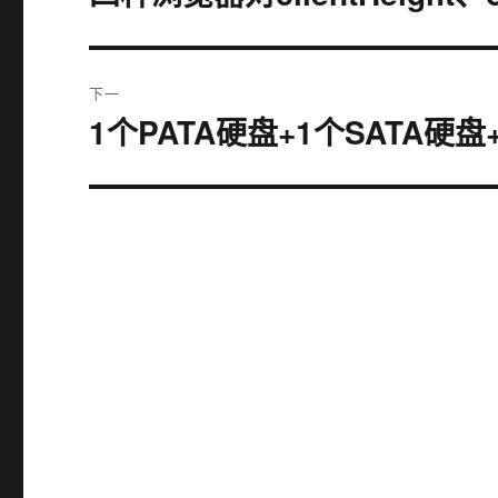
篇
导
文
航
章：
下一
1个PATA硬盘+1个SATA硬盘
下
篇
文
章：