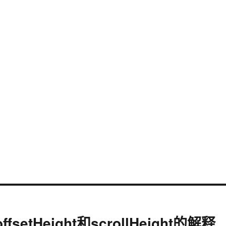
fsetHeight和scrollHeight的解释