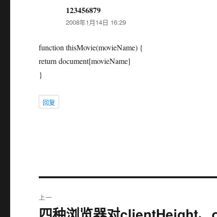
123456879
说
2008年1月14日 16:29
道：
function thisMovie(movieName) {
return document[movieName]
}
回复
文
上一
章
四种浏览器对clientHeight、of
上