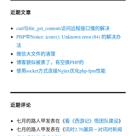
近期文章
curl与file_get_contents访问远程接口慢的解决
PHP中Notice: iconv(): Unknown error (84) 的解决办
法
微信大文件的清理
博客貌似被黑了，有空换PHP的
使用socket方式连接Nginx优化php-fpm性能
近期评论
七月的路人甲
发表在《
看《西游记》悟团队建设
》
七月的路人甲
发表在《
讯时2.70漏洞－对讯时新闻