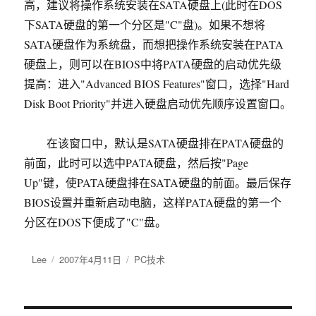
高，建议将操作系统安装在SATA硬盘上(此时在DOS
下SATA硬盘的第一个分区是"C"盘)。如果不想将
SATA硬盘作为系统盘，而想把操作系统安装在PATA
硬盘上，则可以在BIOS中将PATA硬盘的启动优先级
提高：进入"Advanced BIOS Features"窗口，选择"Hard
Disk Boot Priority"并进入硬盘启动优先顺序设置窗口。
在该窗口中，默认是SATA硬盘排在PATA硬盘的
前面，此时可以选中PATA硬盘，然后按"Page
Up"键，使PATA硬盘排在SATA硬盘的前面。最后保存
BIOS设置并重新启动电脑，这样PATA硬盘的第一个
分区在DOS下便成了"C"盘。
作
Lee
发
2007年4月11日
分
PC技术
者
布
类
于