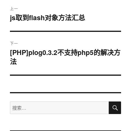
文
上一
章
js取到flash对象方法汇总
上
篇
导
文
航
章：
下一
[PHP]plog0.3.2不支持php5的解决方
下
法
篇
文
章：
搜
搜
索
索：