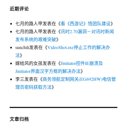
近期评论
七月的路人甲
发表在《
看《西游记》悟团队建设
》
七月的路人甲
发表在《
讯时2.70漏洞－对讯时新闻
发布系统的艰难突破
》
sunchili
发表在《
VideoShot.exe停止工作的解决办
法
》
嫁给风的女孩
发表在《
Jinitiator控件IE崩溃及
Jinitiator界面汉字方框的解决办法
》
李三
发表在《
商务领航定制网关(EG692HW)电信管
理员密码获取方法
》
文章归档