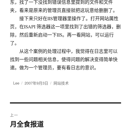
东，找了一下没找到错误信息里提到的文件和文件
夹，看来是原来的管理员直接就把这玩意给删删了。
接下来只好在IIS管理器里操作了。打开网站属性
页，在ISAPI 筛选器这一项里找到了出错的筛选器，删
除，然后重新启动一下IIS。再一看网站，可以运行
了。
从这个案例的处理过程中，我觉得在日志里可以
找到一些问题相关信息，使得问题的解决变得简单快
速。做为一个管理员，要有看日志的意识。
作
Lee
发
2007年9月3日
分
网站技术
者
布
类
于
文
上一
章
月全食报道
上