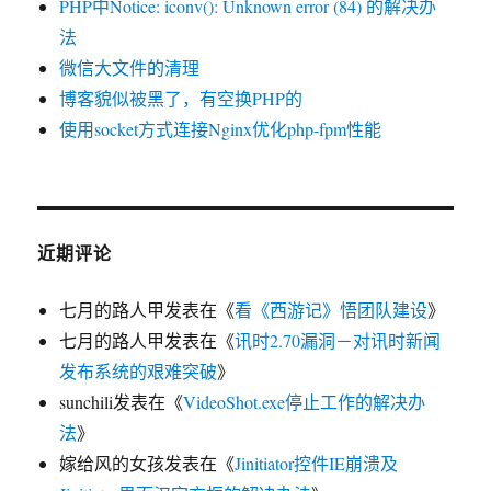
PHP中Notice: iconv(): Unknown error (84) 的解决办
法
微信大文件的清理
博客貌似被黑了，有空换PHP的
使用socket方式连接Nginx优化php-fpm性能
近期评论
七月的路人甲
发表在《
看《西游记》悟团队建设
》
七月的路人甲
发表在《
讯时2.70漏洞－对讯时新闻
发布系统的艰难突破
》
sunchili
发表在《
VideoShot.exe停止工作的解决办
法
》
嫁给风的女孩
发表在《
Jinitiator控件IE崩溃及