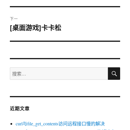
篇
导
文
航
章：
下一
[桌面游戏]卡卡松
下
篇
文
章：
搜
搜
索
索：
近期文章
curl与file_get_contents访问远程接口慢的解决