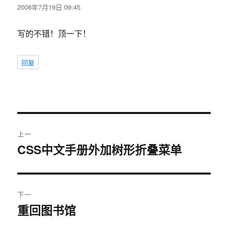
道：
2008年7月19日 09:45
写的不错！顶一下！
回复
文
上一
章
CSS中文手册外加树形折叠菜单
上
篇
导
文
航
章：
下一
重回图书馆
下
篇