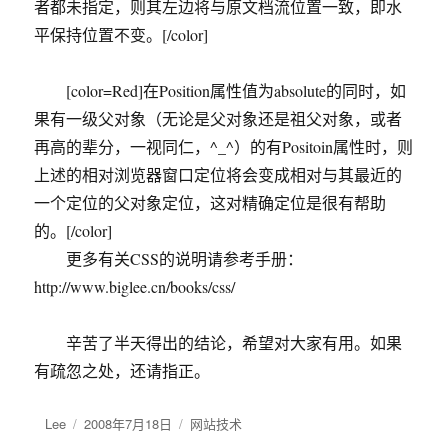
者都未指定，则其左边将与原文档流位置一致，即水
平保持位置不变。[/color]
[color=Red]在Position属性值为absolute的同时，如
果有一级父对象（无论是父对象还是祖父对象，或者
再高的辈分，一视同仁，^_^）的有Positoin属性时，则
上述的相对浏览器窗口定位将会变成相对与其最近的
一个定位的父对象定位，这对精确定位是很有帮助
的。[/color]
更多有关CSS的说明请参考手册：
http://www.biglee.cn/books/css/
辛苦了半天得出的结论，希望对大家有用。如果
有疏忽之处，还请指正。
作
Lee
发
2008年7月18日
分
网站技术
者
布
类