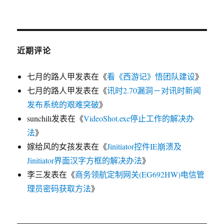
近期评论
七月的路人甲
发表在《
看《西游记》悟团队建设
》
七月的路人甲
发表在《
讯时2.70漏洞－对讯时新闻
发布系统的艰难突破
》
sunchili
发表在《
VideoShot.exe停止工作的解决办
法
》
嫁给风的女孩
发表在《
Jinitiator控件IE崩溃及
Jinitiator界面汉字方框的解决办法
》
李三
发表在《
商务领航定制网关(EG692HW)电信管
理员密码获取方法
》