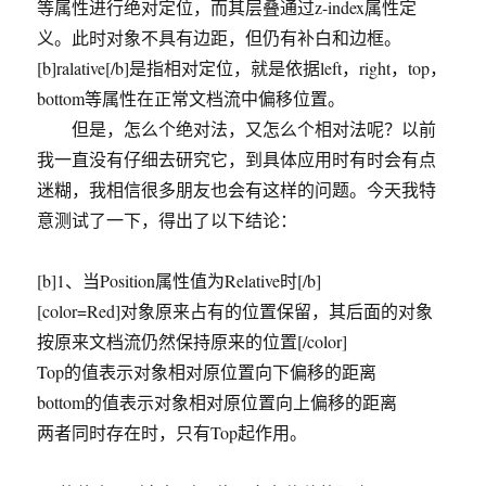
等属性进行绝对定位，而其层叠通过z-index属性定
义。此时对象不具有边距，但仍有补白和边框。
[b]ralative[/b]是指相对定位，就是依据left，right，top，
bottom等属性在正常文档流中偏移位置。
但是，怎么个绝对法，又怎么个相对法呢？以前
我一直没有仔细去研究它，到具体应用时有时会有点
迷糊，我相信很多朋友也会有这样的问题。今天我特
意测试了一下，得出了以下结论：
[b]1、当Position属性值为Relative时[/b]
[color=Red]对象原来占有的位置保留，其后面的对象
按原来文档流仍然保持原来的位置[/color]
Top的值表示对象相对原位置向下偏移的距离
bottom的值表示对象相对原位置向上偏移的距离
两者同时存在时，只有Top起作用。