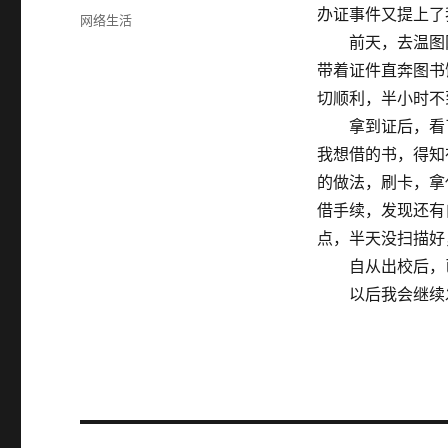
布
办证事件又提上了
分
网络生活
于
类
前天，去温图网
带着证件直奔图书
切顺利，半小时不
拿到证后，看了
我想借的书，得知
的做法，刷卡，拿
借手续，发现还有
点，半天没扫描好
自从出校后，已
以后我会继续发