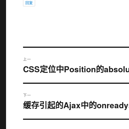
回复
文
上一
章
CSS定位中Position的absol
上
篇
导
文
航
章：
下一
缓存引起的Ajax中的onready
下
篇
文
章：