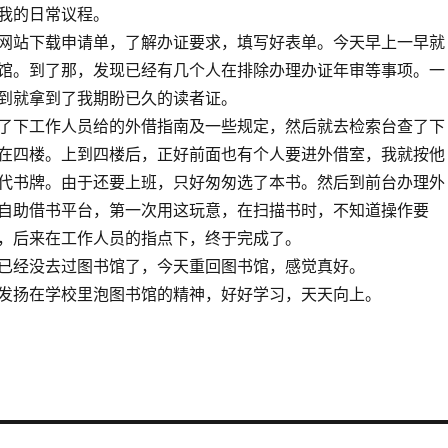
我的日常议程。
站下载申请单，了解办证要求，填写好表单。今天早上一早就
馆。到了那，发现已经有几个人在排除办理办证年审等事项。一
到就拿到了我期盼已久的读者证。
下工作人员给的外借指南及一些规定，然后就去检索台查了下
在四楼。上到四楼后，正好前面也有个人要进外借室，我就按他
代书牌。由于还要上班，只好匆匆选了本书。然后到前台办理外
自助借书平台，第一次用这玩意，在扫描书时，不知道操作要
，后来在工作人员的指点下，终于完成了。
经没去过图书馆了，今天重回图书馆，感觉真好。
扬在学校里泡图书馆的精神，好好学习，天天向上。