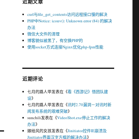
近期文章
curl与file_get_contents访问远程接口慢的解决
PHP中Notice: iconv(): Unknown error (84) 的解决
办法
微信大文件的清理
博客貌似被黑了，有空换PHP的
使用socket方式连接Nginx优化php-fpm性能
近期评论
七月的路人甲
发表在《
看《西游记》悟团队建
设
》
七月的路人甲
发表在《
讯时2.70漏洞－对讯时新
闻发布系统的艰难突破
》
sunchili
发表在《
VideoShot.exe停止工作的解决
办法
》
嫁给风的女孩
发表在《
Jinitiator控件IE崩溃及
Jinitiator界面汉字方框的解决办法
》