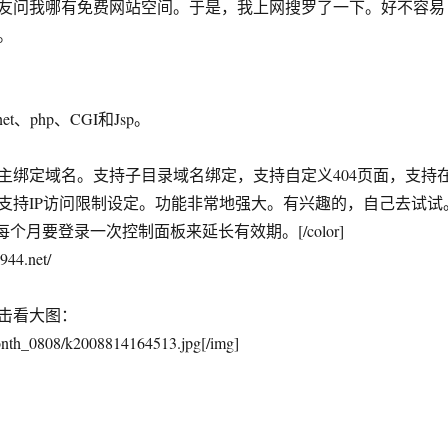
问我哪有免费网站空间。于是，我上网搜罗了一下。好不容易
。
et、php、CGI和Jsp。
主绑定域名。支持子目录域名绑定，支持自定义404页面，支持
支持IP访问限制设定。功能非常地强大。有兴趣的，自己去试试
ed]每个月要登录一次控制面板来延长有效期。[/color]
44.net/
击看大图：
onth_0808/k2008814164513.jpg[/img]