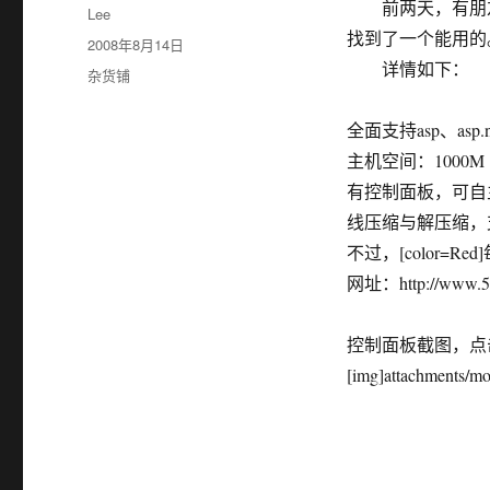
前两天，有朋友
作
Lee
者
找到了一个能用的
发
2008年8月14日
布
详情如下：
分
杂货铺
于
类
全面支持asp、asp.n
主机空间：1000M
有控制面板，可自
线压缩与解压缩，
不过，[color=R
网址：http://www.59
控制面板截图，点
[img]attachments/m