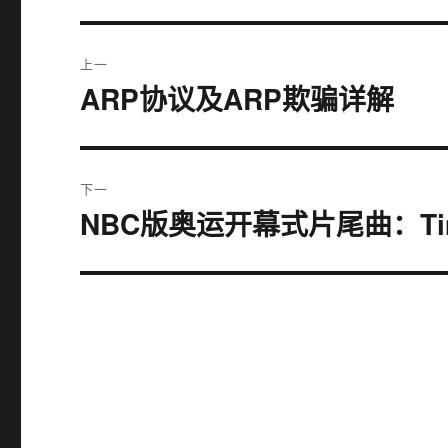
文
上一
章
ARP协议及ARP欺骗详解
上
篇
导
文
航
章：
下一
NBC版奥运开幕式片尾曲：Time o
下
篇
文
章：