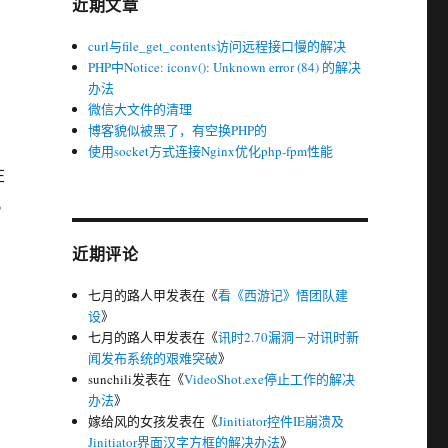
近期文章
curl与file_get_contents访问远程接口慢的解决
PHP中Notice: iconv(): Unknown error (84) 的解决
办法
微信大文件的清理
博客貌似被黑了，有空换PHP的
使用socket方式连接Nginx优化php-fpm性能
在
。
近期评论
七月的路人甲
发表在《
看《西游记》悟团队建
设
》
七月的路人甲
发表在《
讯时2.70漏洞－对讯时新
闻发布系统的艰难突破
》
sunchili
发表在《
VideoShot.exe停止工作的解决
办法
》
嫁给风的女孩
发表在《
Jinitiator控件IE崩溃及
Jinitiator界面汉字方框的解决办法
》