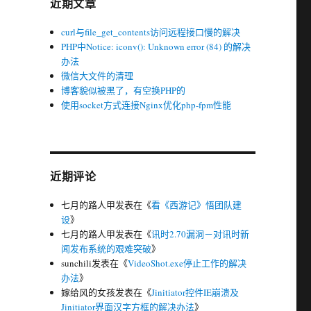
近期文章
curl与file_get_contents访问远程接口慢的解决
PHP中Notice: iconv(): Unknown error (84) 的解决
办法
微信大文件的清理
博客貌似被黑了，有空换PHP的
使用socket方式连接Nginx优化php-fpm性能
近期评论
七月的路人甲
发表在《
看《西游记》悟团队建
设
》
七月的路人甲
发表在《
讯时2.70漏洞－对讯时新
闻发布系统的艰难突破
》
sunchili
发表在《
VideoShot.exe停止工作的解决
办法
》
嫁给风的女孩
发表在《
Jinitiator控件IE崩溃及
Jinitiator界面汉字方框的解决办法
》