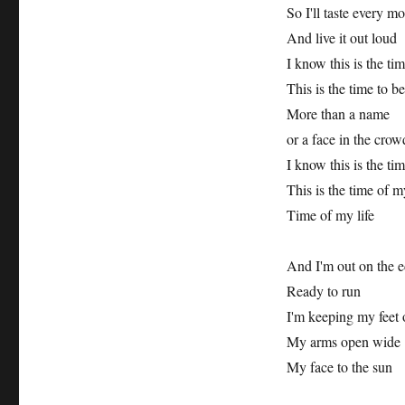
So I'll taste every m
And live it out loud
I know this is the tim
This is the time to be
More than a name
or a face in the crow
I know this is the ti
This is the time of my
Time of my life
And I'm out on the e
Ready to run
I'm keeping my feet 
My arms open wide
My face to the sun