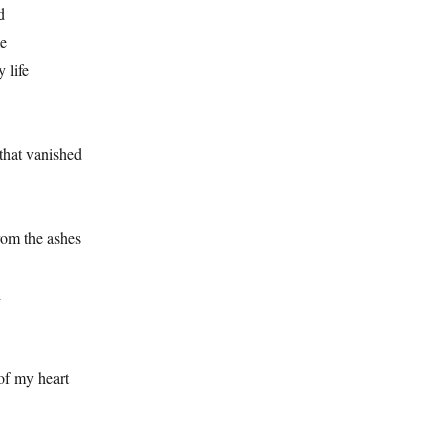
d
me
 life
that vanished
rom the ashes
d
 of my heart