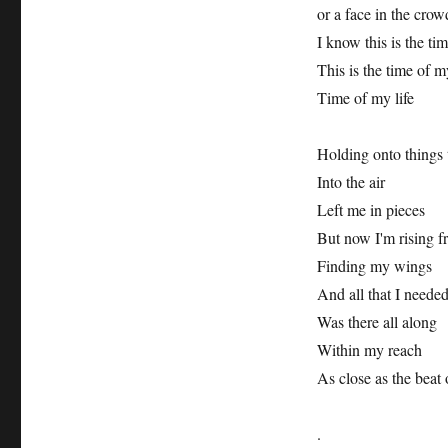
or a face in the crow
I know this is the ti
This is the time of my
Time of my life
Holding onto things 
Into the air
Left me in pieces
But now I'm rising f
Finding my wings
And all that I neede
Was there all along
Within my reach
As close as the beat
.