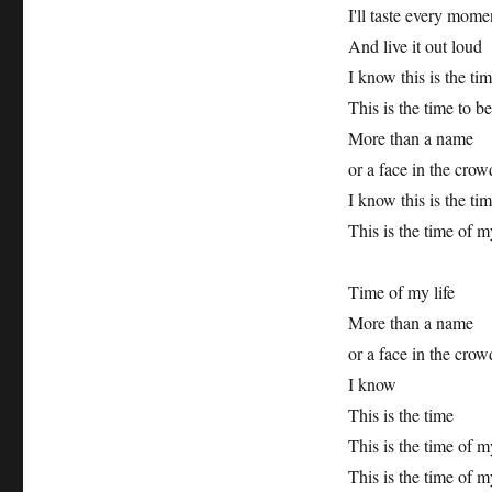
I'll taste every mome
And live it out loud
I know this is the tim
This is the time to be
More than a name
or a face in the crow
I know this is the ti
This is the time of my
Time of my life
More than a name
or a face in the crow
I know
This is the time
This is the time of my
This is the time of my