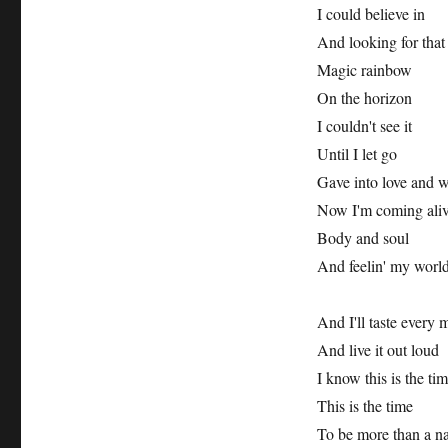
I could believe in
And looking for that
Magic rainbow
On the horizon
I couldn't see it
Until I let go
Gave into love and wa
Now I'm coming ali
Body and soul
And feelin' my world 
And I'll taste every
And live it out loud
I know this is the tim
This is the time
To be more than a 