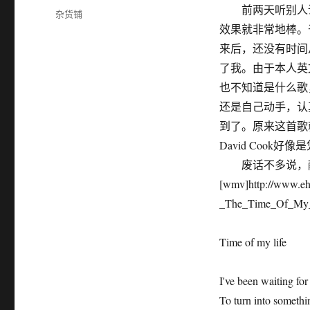
布
前两天听别人说
分
杂货铺
于
类
效果就非常地棒。
来后，还没有时间
了我。由于本人英
也不知道是什么歌
还是自己动手，认
到了。原来这首歌就是D
David Cook好像
废话不多说，献
[wmv]http://www.eh
_The_Time_Of_My_
Time of my life
I've been waiting fo
To turn into somethi