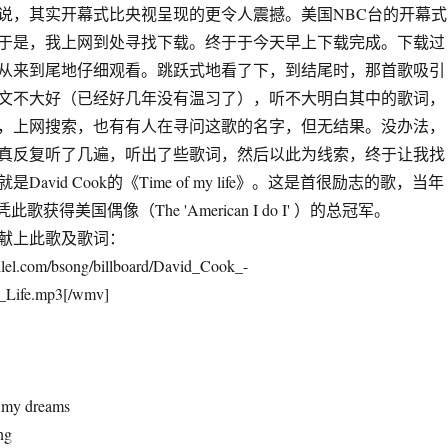
，其实开幕式比央视呈现的更令人震撼。美国NBC台的开幕式
于是，我上网到处寻找下载。终于于今天早上下载完成。下载过
从来到尾地仔细观看。跳跃式地看了下，到结尾时，那首歌吸引
文不大好（已经好几年没有温习了），听不大明白其中的歌词，
，上网搜索，也有有人在寻问这歌的名字，但无结果。没办法，
真反复听了几遍，听出了些歌词，然后以此为线索，终于让我找
avid Cook的《Time of my life》。这是首很励志的歌，当年
是凭此歌获得美国偶像（The 'American I do I' ）的总冠军。
上此歌及歌词：
lel.com/bsong/billboard/David_Cook_-
Life.mp3[/wmv]
r my dreams
ng