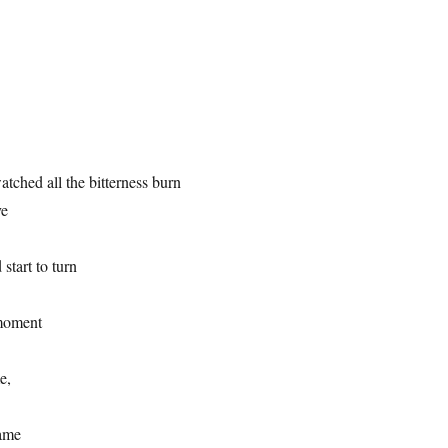
tched all the bitterness burn
ve
start to turn
 moment
e,
name