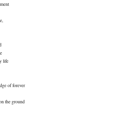
oment
e,
d
me
 life
dge of forever
on the ground