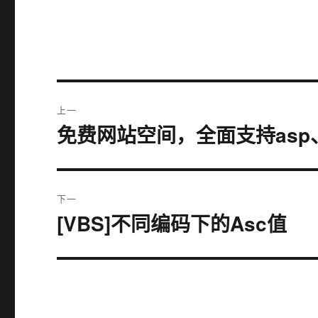
文
上一
章
免费网站空间，全面支持asp、a
上
篇
导
文
航
章：
下一
[VBS]不同编码下的Asc值
下
篇
文
章：