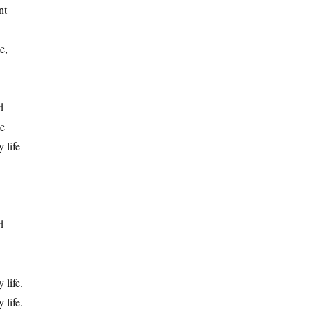
nt
e,
d
me
 life
d
 life.
 life.