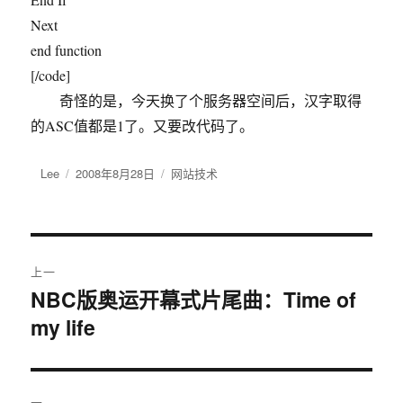
Next
end function
[/code]
奇怪的是，今天换了个服务器空间后，汉字取得
的ASC值都是1了。又要改代码了。
作
Lee
发
2008年8月28日
分
网站技术
者
布
类
于
文
上一
章
NBC版奥运开幕式片尾曲：Time of
上
my life
篇
导
文
航
章：