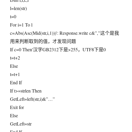
l=len(str)
t=0
For i=1 To l
c=Abs(Asc(Mid(str,i,1)))': Response.write c&”,”这个是我
用来判断取到的值，才发现问题
If c=0 Then'汉字GB2312下是>255，UTF8下是0
t=t+2
Else
t=t+1
End If
If t>=strlen Then
GetLeft=left(str,i)&”…”
Exit for
Else
GetLeft=str
End If