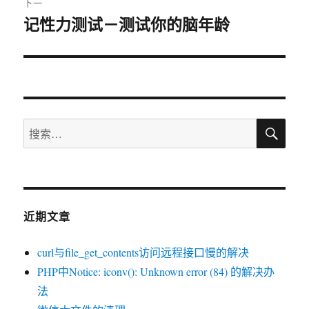
下一
记性力测试－测试你的脑年龄
下
篇
文
章：
搜
搜
索
索：
近期文章
curl与file_get_contents访问远程接口慢的解决
PHP中Notice: iconv(): Unknown error (84) 的解决办
法