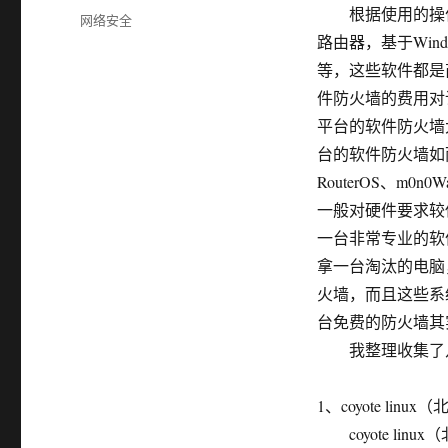
布
根据使用的操作不同
分
网络安全
于
类
路由器，基于Window
等，这些软件都是
件防火墙的费用对许
平台的软件防火墙大
台的软件防火墙如
RouterOS、m0n0
一般对硬件要求较
一台非常专业的软
拿一台淘汰的电脑
火墙，而且这些系
台免费的防火墙其
我整理收集了几
1、coyote linu
coyote li