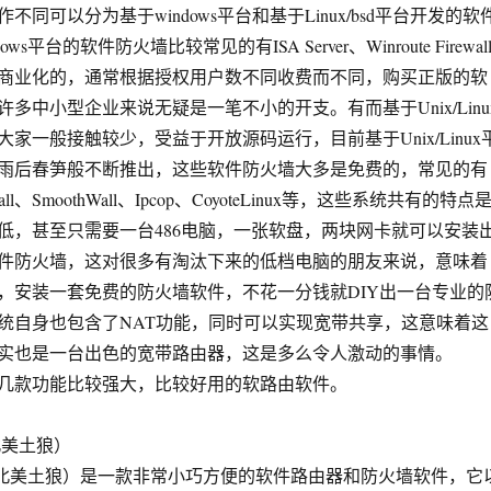
可以分为基于windows平台和基于Linux/bsd平台开发的软
s平台的软件防火墙比较常见的有ISA Server、Winroute Firewal
商业化的，通常根据授权用户数不同收费而不同，购买正版的软
多中小型企业来说无疑是一笔不小的开支。有而基于Unix/Linu
家一般接触较少，受益于开放源码运行，目前基于Unix/Linux
雨后春笋般不断推出，这些软件防火墙大多是免费的，常见的有
Wall、SmoothWall、Ipcop、CoyoteLinux等，这些系统共有的特点
低，甚至只需要一台486电脑，一张软盘，两块网卡就可以安装
件防火墙，这对很多有淘汰下来的低档电脑的朋友来说，意味着
，安装一套免费的防火墙软件，不花一分钱就DIY出一台专业的
统自身也包含了NAT功能，同时可以实现宽带共享，这意味着这
实也是一台出色的宽带路由器，这是多么令人激动的事情。
款功能比较强大，比较好用的软路由软件。
x（北美土狼）
nux（北美土狼）是一款非常小巧方便的软件路由器和防火墙软件，它