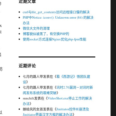
近期文章
件
l
curl与file_get_contents访问远程接口慢的解决
PHP中Notice: iconv(): Unknown error (84) 的解决
办法
x
微信大文件的清理
平
博客貌似被黑了，有空换PHP的
使用socket方式连接Nginx优化php-fpm性能
是
出
近期评论
防
七月的路人甲
发表在《
看《西游记》悟团队建
设
》
七月的路人甲
发表在《
讯时2.70漏洞－对讯时新
闻发布系统的艰难突破
》
sunchili
发表在《
VideoShot.exe停止工作的解决
办法
》
嫁给风的女孩
发表在《
Jinitiator控件IE崩溃及
以
Jinitiator界面汉字方框的解决办法
》