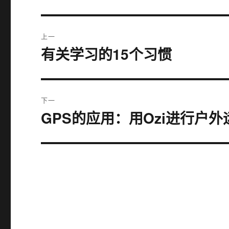
文
上一
章
有关学习的15个习惯
上
篇
导
文
航
章：
下一
GPS的应用：用Ozi进行户
下
篇
文
章：