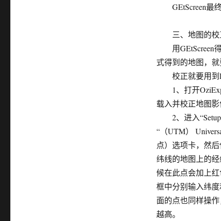
GEtScreen
三、地图的校
用GEtScre
式得到的地图，就
校正就要用到PC版
1、打开OziExplore
载入并校正地图影
2、进入“Setup
“（UTM） Univer
点）选项卡，然后
纬线的地图上的经纬
候在此点会加上红色圆
框中分别输入纬度
面的点也同样操作
越高。