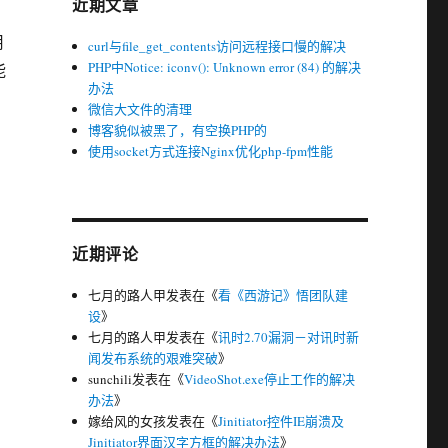
近期文章
用
curl与file_get_contents访问远程接口慢的解决
PHP中Notice: iconv(): Unknown error (84) 的解决
能
办法
微信大文件的清理
博客貌似被黑了，有空换PHP的
使用socket方式连接Nginx优化php-fpm性能
近期评论
七月的路人甲
发表在《
看《西游记》悟团队建
设
》
七月的路人甲
发表在《
讯时2.70漏洞－对讯时新
闻发布系统的艰难突破
》
sunchili
发表在《
VideoShot.exe停止工作的解决
办法
》
嫁给风的女孩
发表在《
Jinitiator控件IE崩溃及
Jinitiator界面汉字方框的解决办法
》