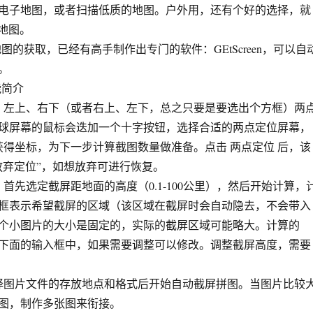
子地图，或者扫描低质的地图。户外用，还有个好的选择，就
星地图。
th地图的获取，已经有高手制作出专门的软件：GEtScreen，可以自
。
能简介
左上、右下（或者右上、左下，总之只要是要选出个方框）两
球屏幕的鼠标会迭加一个十字按钮，选择合适的两点定位屏幕，
 获得坐标，为下一步计算截图数量做准备。点击 两点定位 后，该
放弃定位”，如想放弃可进行恢复。
先选定截屏距地面的高度（0.1-100公里），然后开始计算，
框表示希望截屏的区域（该区域在截屏时会自动隐去，不会带入
个小图片的大小是固定的，实际的截屏区域可能略大。计算的
下面的输入框中，如果需要调整可以修改。调整截屏高度，需要
图片文件的存放地点和格式后开始自动截屏拼图。当图片比较
图，制作多张图来衔接。