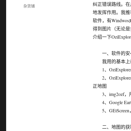
布
纠正错误路线。在
分
杂货铺
于
类
地发挥作用。我推荐大家
软件，有Windw
得到图片（无论是
介绍一下OziExp
一、软件的安
我用的基本上都
1、OziExplore
2、OziExplo
正地图
3、img2ozf
4、Google Ear
5、GEtScreen，
二、地图的获