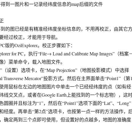
最终得到一图片和一记录经纬度信息的map后缀的文件
正
en得到的图已经是有精准经纬度坐标信息的，不用再校正，由其它
要经过校正，才能用于导航。
的OziExplorer。校正步骤如下：
r for PC，执行“File→ Load and Calibrate Map Images”（档案
像）菜单命令，载入地图文件。
”（设置）选项卡，在“Map Projection”（地图投影模式）中选择
sal Transverse Mercator”投影方式。然后在主界面单击“Point1”（第
使用鼠标在左边的地图图片中单击一个已经经纬度的点（如有经
线交叉点，或者在Google Earth上能找到的一个标志物），这
圈并且标注为“1”，然后在“Point1”选项下面的“Lat”、“Long”
和经度。再单击“第2点”选项卡，也按第一点一样的方法操作，
，确定两到三个点即可使用，但设置好的点越多，地图的准确度