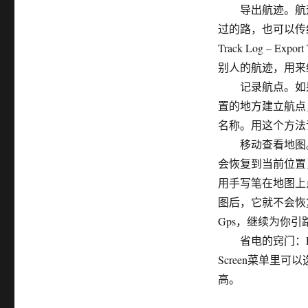
导出航迹。航迹
过的路，也可以传给
Track Log – E
别人的航迹，用来
记录航点。如果
置的地方建立航点
名称。用这个方法
移动查看地图。
会恢复到当前位置
用手写笔在地图上点
图后，它就不会恢
Gps，继续为你引
省电的窍门：PP
Screen菜单
高。