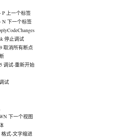
L + P 上一个标签
L + N 下一个标签
plyCodeChanges
reak 停止调试
+ F9 取消所有断点
中断
+ F5 调试-重新开始
不调试
员
DOWN 下一个视图
粗体
+ T 格式-文字缩进