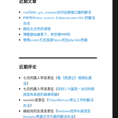
近期文章
curl与file_get_contents访问远程接口慢的解决
PHP中Notice: iconv(): Unknown error (84) 的解决
办法
微信大文件的清理
博客貌似被黑了，有空换PHP的
使用socket方式连接Nginx优化php-fpm性能
近期评论
七月的路人甲
发表在《
看《西游记》悟团队建
设
》
七月的路人甲
发表在《
讯时2.70漏洞－对讯时新
闻发布系统的艰难突破
》
sunchili
发表在《
VideoShot.exe停止工作的解决
办法
》
嫁给风的女孩
发表在《
Jinitiator控件IE崩溃及
Jinitiator界面汉字方框的解决办法
》