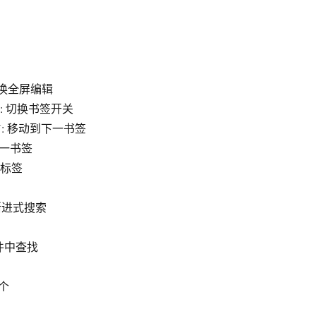
r: 切换全屏编辑
+K,K: 切换书签开关
l+K,N: 移动到下一书签
到上一书签
全部标签
 反向渐进式搜索
在文件中查找
一个