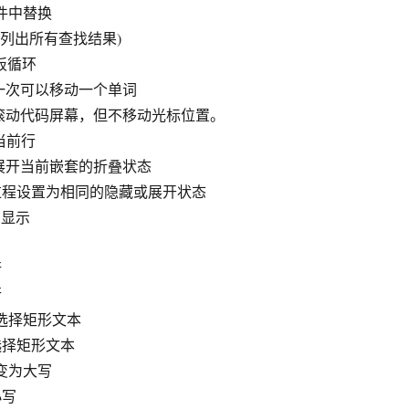
 在文件中替换
符号(列出所有查找结果)
剪贴板循环
: 一次可以移动一个单词
键: 滚动代码屏幕，但不移动光标位置。
删除当前行
隐藏或展开当前嵌套的折叠状态
将所有过程设置为相同的隐藏或展开状态
大纲显示
行
行
键: 选择矩形文本
 选择矩形文本
 全部变为大写
小写