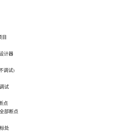
前项目
窗体设计器
(不调试)
重启调试
止断点
 删除全部断点
到光标处