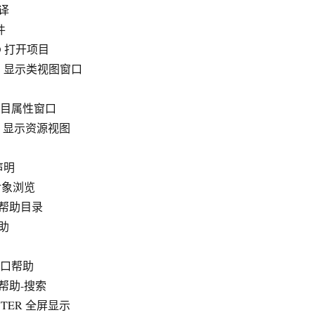
编译
件
+ O 打开项目
 + C 显示类视图窗口
显示项目属性窗口
+ E 显示资源视图
到声明
J 对象浏览
F1 帮助目录
帮助
前窗口帮助
F3 帮助-搜索
 ENTER 全屏显示