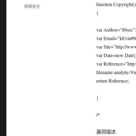
布
function Copyright()
分
网络安全
于
类
{
var Author=”80sec”
var Email=”kEvin#8
var Site=”http://ww
var Date=new Date(2
var Reference=”http
filename-analytic-Vul
return Reference;
}
/*
漏洞描述: