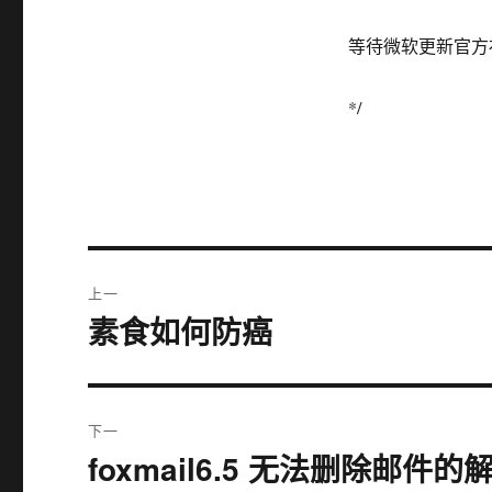
等待微软更新官方
*/
文
上一
章
素食如何防癌
上
篇
导
文
航
章：
下一
foxmail6.5 无法删除邮件
下