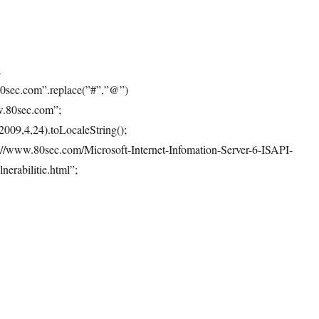
;
0sec.com”.replace(”#”,”@”)
w.80sec.com”;
009,4,24).toLocaleString();
://www.80sec.com/Microsoft-Internet-Infomation-Server-6-ISAPI-
nerabilitie.html”;