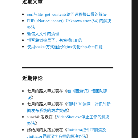
近期文章
curl与file_get_contents访问远程接口慢的解决
PHP中Notice: iconv(): Unknown error (84) 的解决
办法
微信大文件的清理
博客貌似被黑了，有空换PHP的
使用socket方式连接Nginx优化php-fpm性能
近期评论
七月的路人甲
发表在《
看《西游记》悟团队建
设
》
七月的路人甲
发表在《
讯时2.70漏洞－对讯时新
闻发布系统的艰难突破
》
sunchili
发表在《
VideoShot.exe停止工作的解决
办法
》
嫁给风的女孩
发表在《
Jinitiator控件IE崩溃及
Jinitiator界面汉字方框的解决办法
》