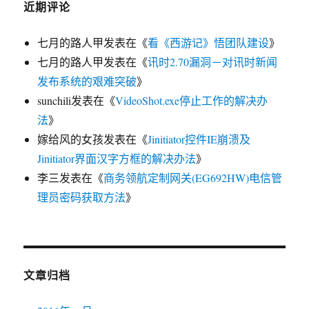
近期评论
七月的路人甲
发表在《
看《西游记》悟团队建设
》
七月的路人甲
发表在《
讯时2.70漏洞－对讯时新闻
发布系统的艰难突破
》
sunchili
发表在《
VideoShot.exe停止工作的解决办
法
》
嫁给风的女孩
发表在《
Jinitiator控件IE崩溃及
Jinitiator界面汉字方框的解决办法
》
李三
发表在《
商务领航定制网关(EG692HW)电信管
理员密码获取方法
》
文章归档