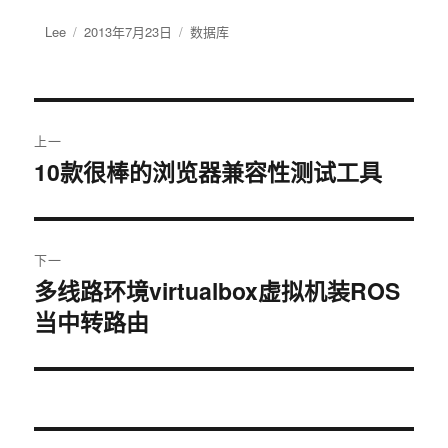
作
Lee
发
2013年7月23日
分
数据库
者
布
类
于
文
上一
章
10款很棒的浏览器兼容性测试工具
上
篇
导
文
航
章：
下一
多线路环境virtualbox虚拟机装ROS
下
当中转路由
篇
文
章：