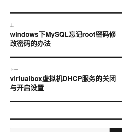
于
文
上一
章
windows下MySQL忘记root密码修
上
改密码的办法
篇
导
文
航
章：
下一
virtualbox虚拟机DHCP服务的关闭
下
与开启设置
篇
文
章：
搜
搜