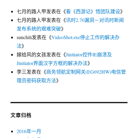
七月的路人甲
发表在《
看《西游记》悟团队建设
》
七月的路人甲
发表在《
讯时2.70漏洞－对讯时新闻
发布系统的艰难突破
》
sunchili
发表在《
VideoShot.exe停止工作的解决办
法
》
嫁给风的女孩
发表在《
Jinitiator控件IE崩溃及
Jinitiator界面汉字方框的解决办法
》
李三
发表在《
商务领航定制网关(EG692HW)电信管
理员密码获取方法
》
文章归档
2016年一月