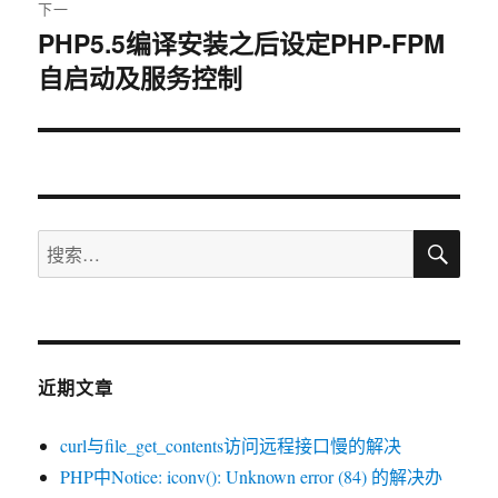
章：
下一
PHP5.5编译安装之后设定PHP-FPM
下
自启动及服务控制
篇
文
章：
搜
搜
索
索：
近期文章
curl与file_get_contents访问远程接口慢的解决
PHP中Notice: iconv(): Unknown error (84) 的解决办