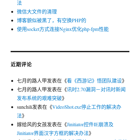
法
微信大文件的清理
博客貌似被黑了，有空换PHP的
使用socket方式连接Nginx优化php-fpm性能
近期评论
七月的路人甲
发表在《
看《西游记》悟团队建设
》
七月的路人甲
发表在《
讯时2.70漏洞－对讯时新闻
发布系统的艰难突破
》
sunchili
发表在《
VideoShot.exe停止工作的解决办
法
》
嫁给风的女孩
发表在《
Jinitiator控件IE崩溃及
Jinitiator界面汉字方框的解决办法
》