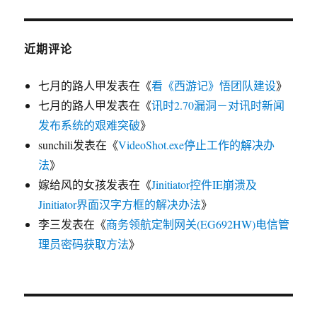
近期评论
七月的路人甲
发表在《
看《西游记》悟团队建设
》
七月的路人甲
发表在《
讯时2.70漏洞－对讯时新闻
发布系统的艰难突破
》
sunchili
发表在《
VideoShot.exe停止工作的解决办
法
》
嫁给风的女孩
发表在《
Jinitiator控件IE崩溃及
Jinitiator界面汉字方框的解决办法
》
李三
发表在《
商务领航定制网关(EG692HW)电信管
理员密码获取方法
》