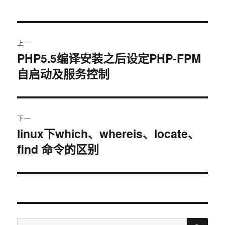
于
文
上一
章
PHP5.5编译安装之后设定PHP-FPM
上
自启动及服务控制
篇
导
文
航
章：
下一
linux下which、whereis、locate、
下
find 命令的区别
篇
文
章：
搜
搜