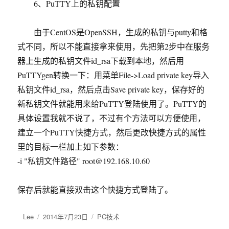
6、PuTTY上的私钥配置
由于CentOS是OpenSSH，生成的私钥与putty和格
式不同，所以不能直接拿来使用，先把第2步中在服务
器上生成的私钥文件id_rsa下载到本地，然后用
PuTTYgen转换一下：用菜单File->Load private key导入
私钥文件id_rsa，然后点击Save private key，保存好的
新私钥文件就能用来给PuTTY登陆使用了。PuTTY的
具体设置我就不说了，不过有个方法可以方便使用，
建立一个PuTTY快捷方式，然后更改快捷方式的属性
里的目标一栏加上如下参数：
-i "私钥文件路径" root@192.168.10.60
保存后就能直接双击这个快捷方式登陆了。
作
Lee
发
2014年7月23日
分
PC技术
者
布
类