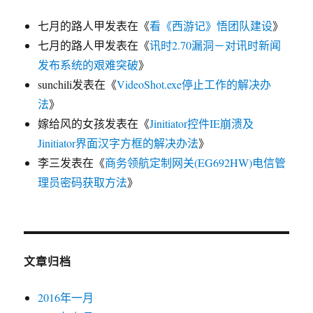
七月的路人甲
发表在《
看《西游记》悟团队建设
》
七月的路人甲
发表在《
讯时2.70漏洞－对讯时新闻
发布系统的艰难突破
》
sunchili
发表在《
VideoShot.exe停止工作的解决办
法
》
嫁给风的女孩
发表在《
Jinitiator控件IE崩溃及
Jinitiator界面汉字方框的解决办法
》
李三
发表在《
商务领航定制网关(EG692HW)电信管
理员密码获取方法
》
文章归档
2016年一月