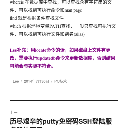
whereis 在数据库中查找，可以查找含有字符串的文
件，可以找到可执行命令和man page
find 就是根据条件查找文件
which 根据环境变量PATH查找，一般只查找可执行文
件，可以找到可执行文件和别名(alias)
Lee补充：用locate命令的话，如果磁盘上文件有更
改，需要执行updatedb命令来更新数据库，否则结果
可能会与实际不符合。
作
Lee
发
2014年7月30日
分
PC技术
者
布
类
于
文
上一
章
历尽艰辛的putty免密码SSH登陆服
上