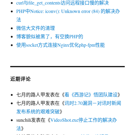
curl与file_get_contents访问远程接口慢的解决
PHP中Notice: iconv(): Unknown error (84) 的解决办
法
微信大文件的清理
博客貌似被黑了，有空换PHP的
使用socket方式连接Nginx优化php-fpm性能
近期评论
七月的路人甲
发表在《
看《西游记》悟团队建设
》
七月的路人甲
发表在《
讯时2.70漏洞－对讯时新闻
发布系统的艰难突破
》
sunchili
发表在《
VideoShot.exe停止工作的解决办
法
》