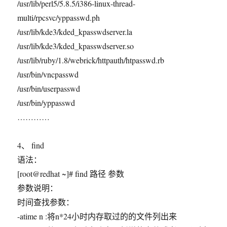
/usr/lib/perl5/5.8.5/i386-linux-thread-
multi/rpcsvc/yppasswd.ph
/usr/lib/kde3/kded_kpasswdserver.la
/usr/lib/kde3/kded_kpasswdserver.so
/usr/lib/ruby/1.8/webrick/httpauth/htpasswd.rb
/usr/bin/vncpasswd
/usr/bin/userpasswd
/usr/bin/yppasswd
…………
4、 find
语法：
[root@redhat ~]# find 路径 参数
参数说明：
时间查找参数：
-atime n :将n*24小时内存取过的的文件列出来