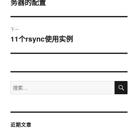
务器的配置
篇
导
文
航
章：
下一
11个rsync使用实例
下
篇
文
章：
搜
搜
索
索：
近期文章