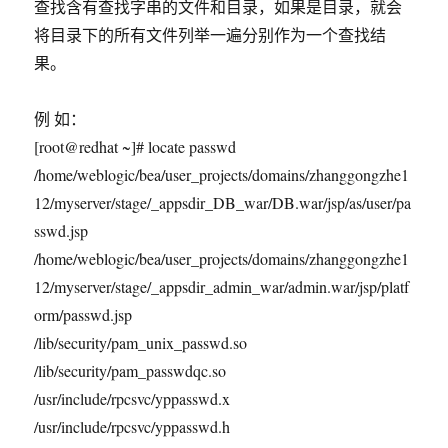
查找含有查找字串的文件和目录，如果是目录，就会
将目录下的所有文件列举一遍分别作为一个查找结
果。
例 如：
[root@redhat ~]# locate passwd
/home/weblogic/bea/user_projects/domains/zhanggongzhe1
12/myserver/stage/_appsdir_DB_war/DB.war/jsp/as/user/pa
sswd.jsp
/home/weblogic/bea/user_projects/domains/zhanggongzhe1
12/myserver/stage/_appsdir_admin_war/admin.war/jsp/platf
orm/passwd.jsp
/lib/security/pam_unix_passwd.so
/lib/security/pam_passwdqc.so
/usr/include/rpcsvc/yppasswd.x
/usr/include/rpcsvc/yppasswd.h