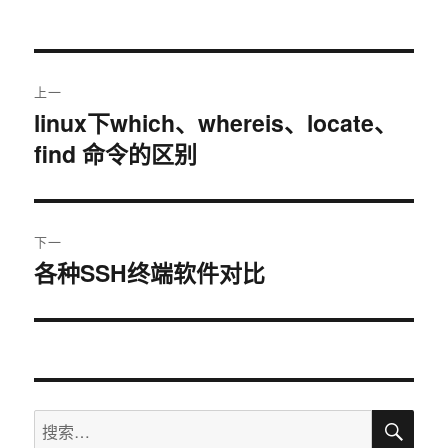
者
布
类
于
文
上一
章
linux下which、whereis、locate、
上
find 命令的区别
篇
导
文
航
章：
下一
各种SSH终端软件对比
下
篇
文
章：
搜
搜
索