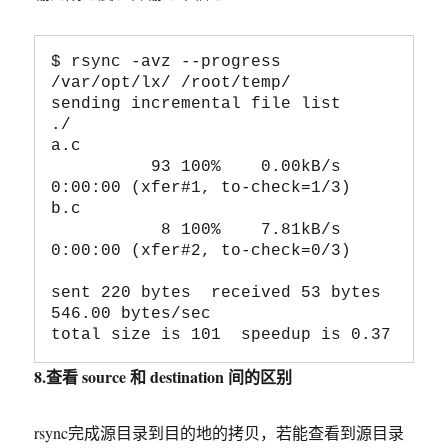
$ rsync -avz --progress 
/var/opt/lx/ /root/temp/

sending incremental file list

./

a.c

          93 100%    0.00kB/s    
0:00:00 (xfer#1, to-check=1/3)

b.c

           8 100%    7.81kB/s    
0:00:00 (xfer#2, to-check=0/3)

sent 220 bytes  received 53 bytes  
546.00 bytes/sec

8.查看 source 和 destination 间的区别
rsync完成源目录到目的地的拷贝，若能查看到源目录