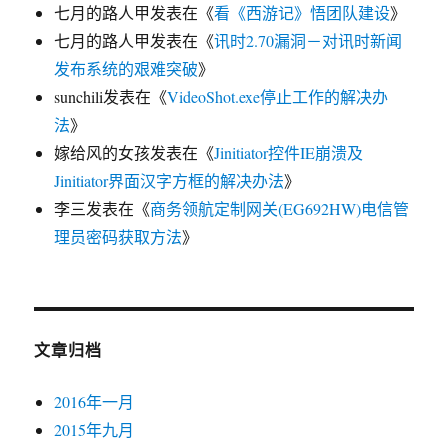
七月的路人甲
发表在《
看《西游记》悟团队建设
》
七月的路人甲
发表在《
讯时2.70漏洞－对讯时新闻
发布系统的艰难突破
》
sunchili
发表在《
VideoShot.exe停止工作的解决办
法
》
嫁给风的女孩
发表在《
Jinitiator控件IE崩溃及
Jinitiator界面汉字方框的解决办法
》
李三
发表在《
商务领航定制网关(EG692HW)电信管
理员密码获取方法
》
文章归档
2016年一月
2015年九月