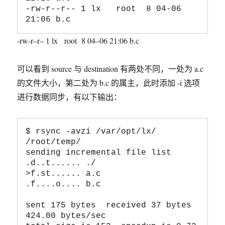
-rw-r--r-- 1 lx   root  8 04-06 
-rw-r–r–
1
lx
root
8
04
–
06
21
:
06
b.c
可以看到 source 与 destination 有两处不同，一处为 a.c
的文件大小，第二处为 b.c 的属主，此时添加 -i 选项
进行数据同步，有以下输出：
$ rsync -avzi /var/opt/lx/ 
/root/temp/

sending incremental file list

.d..t...... ./

>f.st...... a.c

.f....o.... b.c

sent 175 bytes  received 37 bytes  
424.00 bytes/sec
