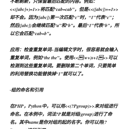
不断刷新，只保留最后匹配的内容。例如：
<<([abc]+)=1>>将匹配“cab=cab”，但是<<([abc])+=1>>
却不会。因为([abc])第一次匹配“c”时，“1”代表“c”；
然后([abc])会继续匹配“a”和“b”。最后“1”代表“b”，所
以它会匹配“cab=b”。
应用：检查重复单词–当编辑文字时，很容易就会输入
重复单词，例如“the the”。使用<<(w+)s+1>>可以
检测到这些重复单词。要删除第二个单词，只要简单
的利用替换功能替换掉“1”就可以了。
·组的命名和引用
在PHP，Python中，可以用<<(?P
group)>>来对组进行
命名。在本例中，词法?P
就是对组(group)进行了命
名。其中name是你对组的起的名字。你可以用(?