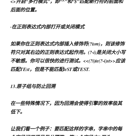
<>开启“多行模式”，即“^”和“$”匹配新行符的前面和
后面的位置。
·在正则表达式内部打开或关闭模式
如果你在正则表达式内部插入修饰符(?ism)，则该修饰
符只对其右边的正则表达式起作用。(?-i)是关闭大小写
不敏感。你可以很快的进行测试。<<(?i)te(?-i)st>>应该
匹配TEst，但是不能匹配teST或TEST.
13.原子组与防止回溯
在一些特殊情况下，因为回溯会使得引擎的效率极其
低下。
让我们看一个例子：要匹配这样的字串，字串中的每