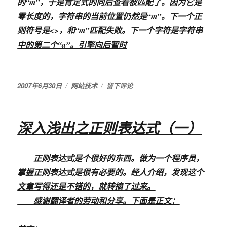
的“m”，于是肯定式的向后查看被匹配了。因为它是
零长度的，字符串的当前位置仍然是“m”。下一个正
则符号是<
>，和“m”匹配失败。下一个字符是字符串
中的第二个“a”。引擎向后暂时
发
2007年6月30日
分
网站技术
于
留下评论
布
类
深
于
入
浅
深入浅出之正则表达式（一）
出
之
正
正则表达式是个很好的东西。做为一个程序员，
则
表
掌握正则表达式是很有必要的。经人介绍，发现这个
达
文章写得还是不错的，就转摘了过来。
式
感谢翻译者的劳动和分享。下面是正文：
（二）