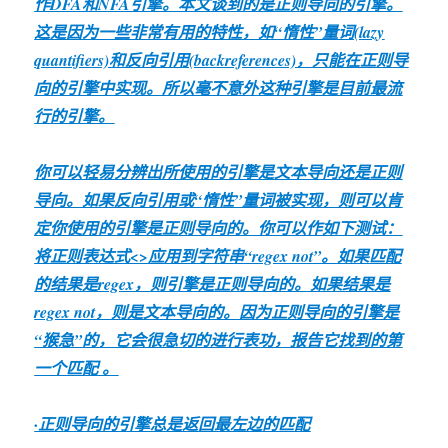
作DFA和NFA引擎。本文谈到的是正则导向的引擎。
这是因为一些非常有用的特性，如“惰性”量词(lazy
quantifiers)和反向引用(backreferences)，只能在正则导
向的引擎中实现。所以毫不意外这种引擎是目前最流
行的引擎。
你可以轻易分辨出所使用的引擎是文本导向还是正则
导向。如果反向引用或“惰性”量词被实现，则可以肯
定你使用的引擎是正则导向的。你可以作如下测试：
将正则表达式<
>应用到字符串“regex not”。如果匹配
的结果是regex，则引擎是正则导向的。如果结果是
regex not，则是文本导向的。因为正则导向的引擎是
“猴急”的，它会很急切的进行表功，报告它找到的第
一个匹配 。
·正则导向的引擎总是返回最左边的匹配