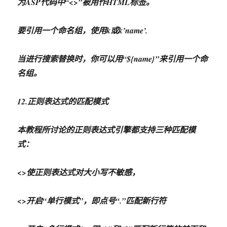
为ASP代码中“<>”被用作HTML标签。
要引用一个命名组，使用k
或k’name’.
当进行搜索替换时，你可以用“${name}”来引用一个命
名组。
12.正则表达式的匹配模式
本教程所讨论的正则表达式引擎都支持三种匹配模
式：
<
>使正则表达式对大小写不敏感，
<>开启“单行模式”，即点号“.”匹配新行符