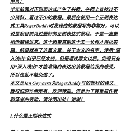
前言：
半年前我对正则表达式产生了兴趣，在网上查找过不
少资料，看过不少的教程，最后在使用一个正则表达
式工具RegexBuddy时发现他的教程写的非常好，可以
说是我目前见过最好的正则表达式教程。于是一直想
把他翻译过来。这个愿望直到这个五一长假才得以实
现，结果就有了这篇文章。关于本文的名字，使用“深
入浅出”似乎已经太俗。但是通读原文以后，觉得只有
用“深入浅出”才能准确的表达出该教程给我的感受，
所以也就不能免俗了。
本文是Jan Goyvaerts为RegexBuddy写的教程的译文，
版权归原作者所有，欢迎转载。但是为了尊重原作者
和译者的劳动，请注明出处！谢谢！
1.什么是正则表达式