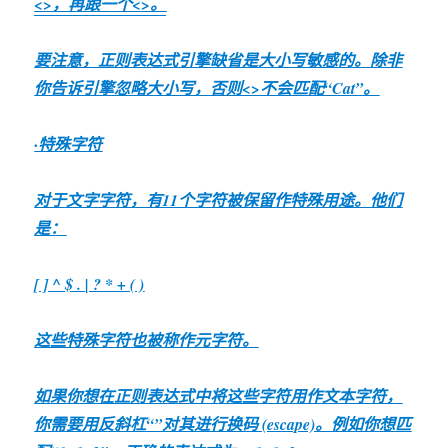
<
>，再跟一个<
>。
要注意，正则表达式引擎缺省是大小写敏感的。除非
你告诉引擎忽略大小写，否则<
>不会匹配“Cat”。
·特殊字符
对于文字字符，有11个字符被保留作特殊用途。他们
是：
[ ] ^ $ . | ? * + ( )
这些特殊字符也被称作元字符。
如果你想在正则表达式中将这些字符用作文本字符，
你需要用反斜杠“”对其进行换码 (escape)。例如你想匹