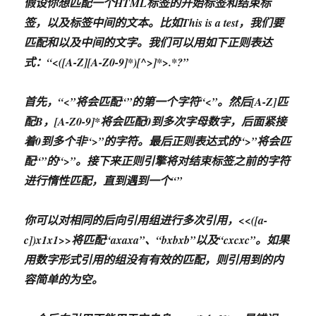
假设你想匹配一个HTML标签的开始标签和结束标
签，以及标签中间的文本。比如
This is a test
，我们要
匹配
和
以及中间的文字。我们可以用如下正则表达
式：“<([A-Z][A-Z0-9]*)[^>]*>.*?
”
首先，“<”将会匹配“
”的第一个字符“<”。然后[A-Z]匹
配B，[A-Z0-9]*将会匹配0到多次字母数字，后面紧接
着0到多个非“>”的字符。最后正则表达式的“>”将会匹
配“
”的“>”。接下来正则引擎将对结束标签之前的字符
进行惰性匹配，直到遇到一个“
”
你可以对相同的后向引用组进行多次引用，<<([a-
c])x1x1>>将匹配“axaxa”、“bxbxb”以及“cxcxc”。如果
用数字形式引用的组没有有效的匹配，则引用到的内
容简单的为空。