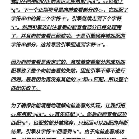
我们在把相同的正则表达式应用到“quit”。<
>匹配了
“q”。下一个正则符号是向前查看部分的<
>，它匹配了
字符串中的第二个字符“i”。引擎继续走到下个字符
“i”。然而引擎这时注意到向前查看部分已经处理完
了，并且向前查看已经成功。于是引擎抛弃被匹配的
字符串部分，这将导致引擎回退到字符“u”。
因为向前查看是否定式的，意味着查看部分的成功匹
配导致了整个向前查看的失败，因此引擎不得不进行
回溯。最后因为再没有其他的“q”和<
>匹配，所以整个
匹配失败了。
为了确保你能清楚地理解向前查看的实现，让我们把
<
>应用到“quit”。<
>首先匹配“q”。然后向前查看成功
匹配“u”，匹配的部分被抛弃，只返回可以匹配的判断
结果。引擎从字符“i”回退到“u”。由于向前查看成功