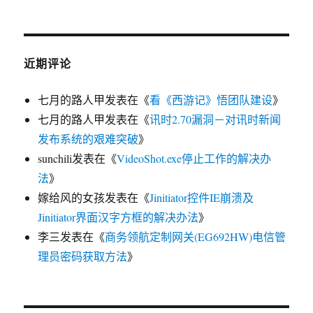
近期评论
七月的路人甲
发表在《
看《西游记》悟团队建设
》
七月的路人甲
发表在《
讯时2.70漏洞－对讯时新闻
发布系统的艰难突破
》
sunchili
发表在《
VideoShot.exe停止工作的解决办
法
》
嫁给风的女孩
发表在《
Jinitiator控件IE崩溃及
Jinitiator界面汉字方框的解决办法
》
李三
发表在《
商务领航定制网关(EG692HW)电信管
理员密码获取方法
》