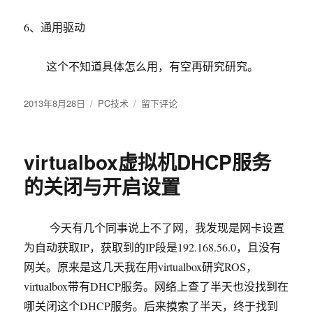
6、通用驱动
这个不知道具体怎么用，有空再研究研究。
发
2013年8月28日
分
PC技术
于
留下评论
布
类
VirtualBox
于
网
络
virtualbox虚拟机DHCP服务
设
置
的关闭与开启设置
详
解
今天有几个同事说上不了网，我发现是网卡设置
为自动获取IP，获取到的IP段是192.168.56.0，且没有
网关。原来是这几天我在用virtualbox研究ROS，
virtualbox带有DHCP服务。网络上查了半天也没找到在
哪关闭这个DHCP服务。后来摸索了半天，终于找到