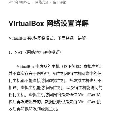
发
2013年8月29日
分
网络安全
于
留下评论
布
类
点
于
击
任
VirtualBox 网络设置详解
何
链
接
VirtualBox 有6种网络模式，下面将逐一讲解。
弹
出
很
1、NAT〈网络地址转换模式〉
多
广
告
VirtualBox 中虚拟的主机（以下简称：虚拟主机）
窗
并不真实存在于网络中，宿主机和宿主机网络中的任
口
何主机都不能直接访问虚拟主机，各虚拟主机也互不
问
题
相通。虚拟主机能访 问宿主机，以及宿主机能访问的
的
任何主机。虚拟主机访问网络是先通过 VirtualBox 转
解
换后再发送出去的，数据接收也是先由 VirtualBox 接
决
收后再转换转发到虚拟主机。