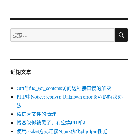
布
类
多
于
线
路
环
搜
境
搜
索
virtualbox
索：
虚
拟
机
装
ROS
近期文章
当
中
curl与file_get_contents访问远程接口慢的解决
转
路
PHP中Notice: iconv(): Unknown error (84) 的解决办
由
法
微信大文件的清理
博客貌似被黑了，有空换PHP的
使用socket方式连接Nginx优化php-fpm性能