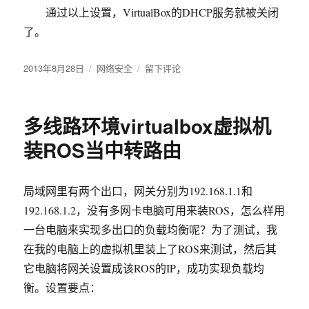
通过以上设置，VirtualBox的DHCP服务就被关闭
了。
发
2013年8月28日
分
网络安全
于
留下评论
布
类
virtualbox
于
虚
拟
多线路环境virtualbox虚拟机
机
DHCP
装ROS当中转路由
服
务
的
局域网里有两个出口，网关分别为192.168.1.1和
关
192.168.1.2，没有多网卡电脑可用来装ROS，怎么样用
闭
与
一台电脑来实现多出口的负载均衡呢？为了测试，我
开
在我的电脑上的虚拟机里装上了ROS来测试，然后其
启
它电脑将网关设置成该ROS的IP，成功实现负载均
设
置
衡。设置要点：