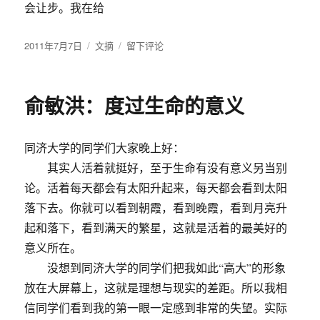
会让步。我在给
发
2011年7月7日
分
文摘
于
留下评论
布
类
俞
于
敏
洪：
俞敏洪：度过生命的意义
我
让
女
同济大学的同学们大家晚上好：
儿
主
其实人活着就挺好，至于生命有没有意义另当别
动
论。活着每天都会有太阳升起来，每天都会看到太阳
学
落下去。你就可以看到朝霞，看到晚霞，看到月亮升
习
的
起和落下，看到满天的繁星，这就是活着的最美好的
秘
意义所在。
密
没想到同济大学的同学们把我如此“高大”的形象
放在大屏幕上，这就是理想与现实的差距。所以我相
信同学们看到我的第一眼一定感到非常的失望。实际