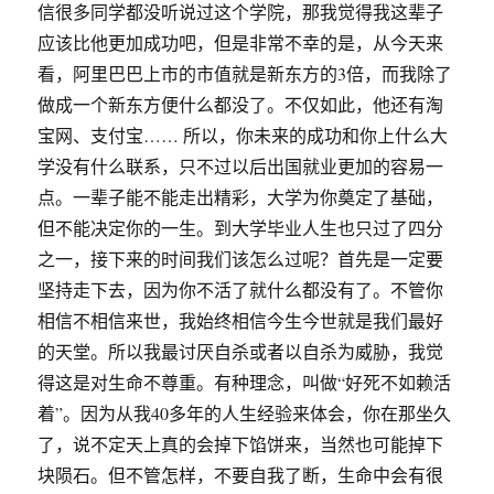
信很多同学都没听说过这个学院，那我觉得我这辈子
应该比他更加成功吧，但是非常不幸的是，从今天来
看，阿里巴巴上市的市值就是新东方的3倍，而我除了
做成一个新东方便什么都没了。不仅如此，他还有淘
宝网、支付宝…… 所以，你未来的成功和你上什么大
学没有什么联系，只不过以后出国就业更加的容易一
点。一辈子能不能走出精彩，大学为你奠定了基础，
但不能决定你的一生。到大学毕业人生也只过了四分
之一，接下来的时间我们该怎么过呢？首先是一定要
坚持走下去，因为你不活了就什么都没有了。不管你
相信不相信来世，我始终相信今生今世就是我们最好
的天堂。所以我最讨厌自杀或者以自杀为威胁，我觉
得这是对生命不尊重。有种理念，叫做“好死不如赖活
着”。因为从我40多年的人生经验来体会，你在那坐久
了，说不定天上真的会掉下馅饼来，当然也可能掉下
块陨石。但不管怎样，不要自我了断，生命中会有很