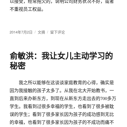
以接受，经常拖欠的，说明公司财务状况不好，或者
不重视员工权益。
发
2014年7月2日
分
文摘
于
留下评论
布
类
面
于
试
时，
俞敏洪：我让女儿主动学习的
如
何
秘密
向
公
司
我之所以能够在这谈谈家庭教育的心得，确实是
提
因为我接触的孩子太多了。从我在北大开始教书，一
问？
直到后来办新东方，到现在从新东方走出去的700多万
学生。我看到过很多幸福的学生，也看到了很多被耽
误的学生；看到了很多家长因为孩子的成功感到无比
的幸福，也看到了很多家长因为孩子的不成功而痛不