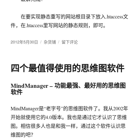
在要实现静态重写的网站根目录下放入.htaccess文
件，在.htaccess里写网站的静态规则，即可。
发
2012年5月30日
分
杂货铺
于
留下评论
布
类
IIS
于
URL
重
四个最值得使用的思维图软件
写
组
件
MindManager – 功能最强、最好用的思维图
ISAPI_Rewrite3_0087
软件
full
版
破
MindManager是“老字号”的思维图软件了。我从2002年
解
开始就使用它的4.0版本。我也是通过它才认识了思维
.
图。相信很多人也是和我一样，通过这个软件认识思
维图的吧？