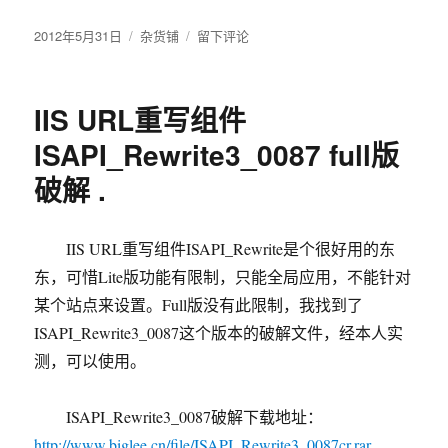
发
2012年5月31日
分
杂货铺
于
留下评论
布
类
国
于
内
十
IIS URL重写组件
大
OA
ISAPI_Rewrite3_0087 full版
在
破解 .
线
试
用
地
IIS URL重写组件ISAPI_Rewrite是个很好用的东
址
东，可惜Lite版功能有限制，只能全局应用，不能针对
某个站点来设置。Full版没有此限制，我找到了
ISAPI_Rewrite3_0087这个版本的破解文件，经本人实
测，可以使用。
ISAPI_Rewrite3_0087破解下载地址：
http://www.biglee.cn/file/ISAPI_Rewrite3_0087cr.rar