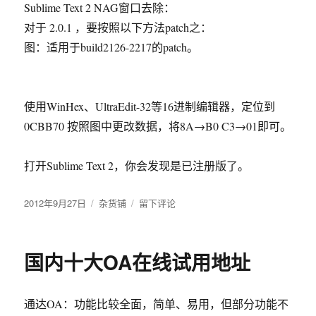
Sublime Text 2 NAG窗口去除：
对于 2.0.1 ，要按照以下方法patch之：
图：适用于build2126-2217的patch。
使用WinHex、UltraEdit-32等16进制编辑器，定位到
0CBB70 按照图中更改数据，将8A→B0 C3→01即可。
打开Sublime Text 2，你会发现是已注册版了。
发
2012年9月27日
分
杂货铺
于
留下评论
布
类
破
于
解
Sublime
国内十大OA在线试用地址
Text
2
build2217
通达OA：功能比较全面，简单、易用，但部分功能不