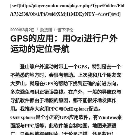
[swf]http://player.youku.com/player.php/Type/Folder/Fid
/1732538/Ob/1/Pt/0/sid/XMjI1MDEyNTY=/v.swf[/swf]
发
2009年8月2日
分
杂货铺
于
留下评论
GPS的应用：用Ozi进行户外
布
类
感
于
人
运动的定位导航
的
演
讲
登山等户外运动时带上一个GPS，特别是去一个
–
让
不熟悉的地方时，会很有帮助。上次我和几个朋友去
生
大罗山，就是在GPS的帮助下找到正确的前进方向，
命
多次避免与纠正错误路线。在户外，一般的导航仪与
充
满
导航软件都由于地图的原因，都不能很好地发挥作
爱
用。我推荐大家用PPC与OziExplorer配合。
OziExplorer是个小巧的GPS应用软件，有Windwos桌
面版与PPC版等，此软件能自制地图，地图来源很
广，只要你能得到图片（无论是扫描，还是截屏），