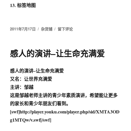
13. 标签地图
发
2011年7月17日
分
杂货铺
于
留下评论
布
类
要
于
速
度
感人的演讲–让生命充满爱
更
要
方
感人的演讲–让生命充满爱
便!65
款
又名：让世界充满爱
实
主讲：邹越
用
这是邹越老师主讲的青少年素质演讲，希望能让更多
Chrome
插
的家长和青少年朋友们看到。
件
[swf]http://player.youku.com/player.php/sid/XMTA3OD
推
g1MTQw/v.swf[/swf]
荐